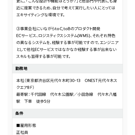
更に、「こんな設計や機能はどうか？」と他部門や代表にも身
近に提案できるため、自分で考えて実行したい人にとっては
エキサイティングな環境です。
③事業会社にいながらtoC,toBのプロダクト開発
ECサービス、ロジスティクスシステム(WMS)、それぞれ特色
の異なるシステムを、経験する事が可能ですので、エンジニア
として他社ECサービスではなかなか経験する事が出来ない
スキルも習得する事が可能です。
勤務地
本社（東京都渋谷区元代々木町30-13 ONEST元代々木ス
クエア8Ｆ）
最寄駅：千代田線 代々木公園駅／小田急線 代々木八幡
駅 下車 徒歩5分
条件
■雇用形態
正社員