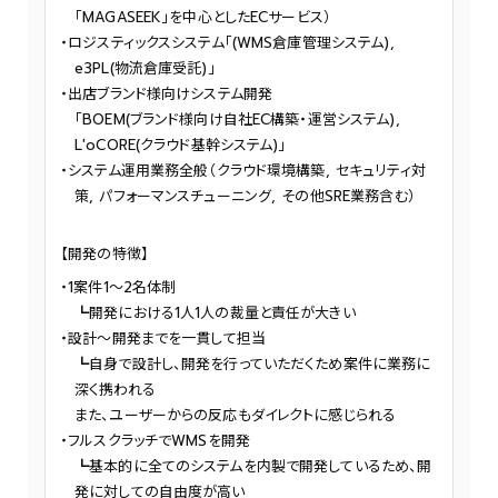
「MAGASEEK」を中心としたECサービス）
ロジスティックスシステム「(WMS倉庫管理システム),
e3PL(物流倉庫受託)」
出店ブランド様向けシステム開発
「BOEM(ブランド様向け自社EC構築・運営システム),
L'oCORE(クラウド基幹システム)」
システム運用業務全般（クラウド環境構築, セキュリティ対
策, パフォーマンスチューニング, その他SRE業務含む）
【開発の特徴】
1案件1～2名体制
┗開発における1人1人の裁量と責任が大きい
設計～開発までを一貫して担当
┗自身で設計し、開発を行っていただくため案件に業務に
深く携われる
また、ユーザーからの反応もダイレクトに感じられる
フルスクラッチでWMSを開発
┗基本的に全てのシステムを内製で開発しているため、開
発に対しての自由度が高い