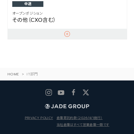
中途
オープンポジション
その他（CXO含む）
HOME
>
IT部門
PRIVACY POLICY
倉庫寄託約款
（2026/4/1施行）
当社倉庫はすべて営業倉庫一類です