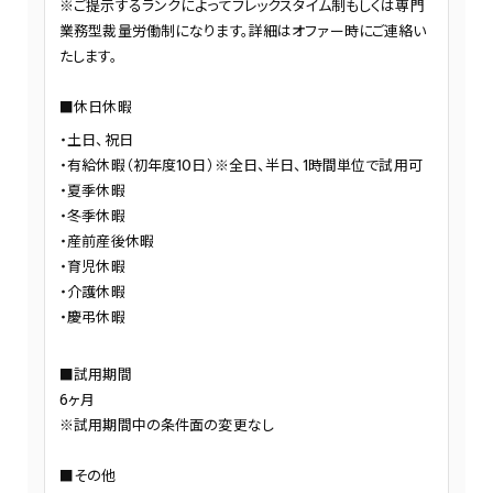
※ご提示するランクによってフレックスタイム制もしくは専門
業務型裁量労働制になります。詳細はオファー時にご連絡い
たします。
■休日休暇
土日、祝日
有給休暇（初年度10日）※全日、半日、1時間単位で試用可
夏季休暇
冬季休暇
産前産後休暇
育児休暇
介護休暇
慶弔休暇
■試用期間
6ヶ月
※試用期間中の条件面の変更なし
■その他