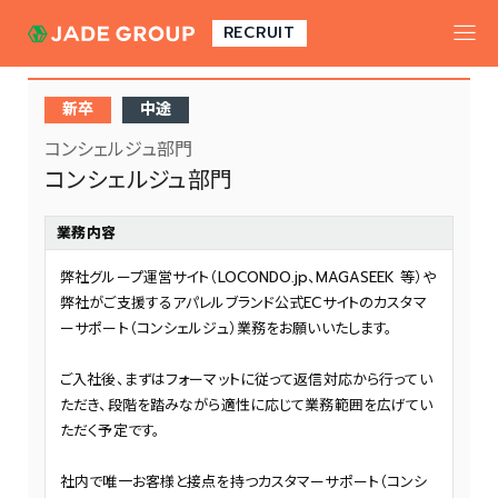
toggle
RECRUIT
navigat
新卒
中途
コンシェルジュ部門
コンシェルジュ部門
業務内容
弊社グループ運営サイト（LOCONDO.jp、MAGASEEK 等）や
弊社がご支援するアパレルブランド公式ECサイトのカスタマ
ーサポート（コンシェルジュ）業務をお願いいたします。
ご入社後、まずはフォーマットに従って返信対応から行ってい
ただき、段階を踏みながら適性に応じて業務範囲を広げてい
ただく予定です。
社内で唯一お客様と接点を持つカスタマーサポート（コンシ