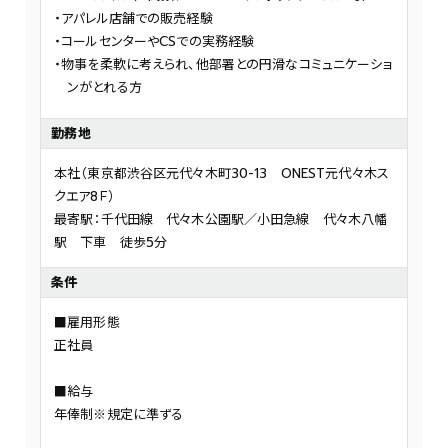
アパレル店舗での販売経験
コールセンターやCSでの実務経験
物事を柔軟に考えられ、他部署との円滑なコミュニケーショ
ンがとれる方
勤務地
本社（東京都渋谷区元代々木町30-13 ONEST元代々木ス
クエア8Ｆ）
最寄駅：千代田線 代々木公園駅／小田急線 代々木八幡
駅 下車 徒歩5分
条件
■雇用形態
正社員
■給与
年俸制※規定に準ずる